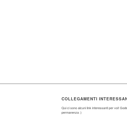
COLLEGAMENTI INTERESSAN
Qui ci sono alcuni link interessanti per voi! Gode
permanenza :)