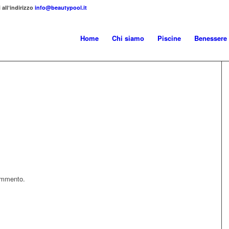
 all‘indirizzo
info@beautypool.it
Home
Chi siamo
Piscine
Benessere
ommento.