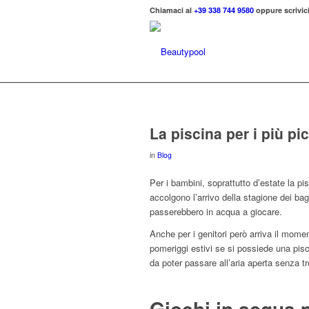
Chiamaci al
+39 338 744 9580
oppure scrivici
La piscina per i più pi
in
Blog
Per i bambini, soprattutto d’estate la pis
accolgono l’arrivo della stagione dei bag
passerebbero in acqua a giocare.
Anche per i genitori però arriva il momento
pomeriggi estivi se si possiede una pisc
da poter passare all’aria aperta senza t
Giochi in acqua p