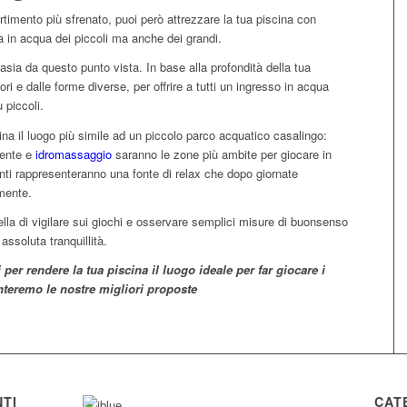
ertimento più sfrenato, puoi però attrezzare la tua piscina con
a in acqua dei piccoli ma anche dei grandi.
asia da questo punto vista. In base alla profondità della tua
ori e dalle forme diverse, per offrire a tutti un ingresso in acqua
 piccoli.
ina il luogo più simile ad un piccolo parco acquatico casalingo:
rente e
idromassaggio
saranno le zone più ambite per giocare in
esenti rappresenteranno una fonte di relax che dopo giornate
 mente.
la di vigilare sui giochi e osservare semplici misure di buonsenso
assoluta tranquillità.
per rendere la tua piscina il luogo ideale per far giocare i
nteremo le nostre migliori proposte
TI
CAT