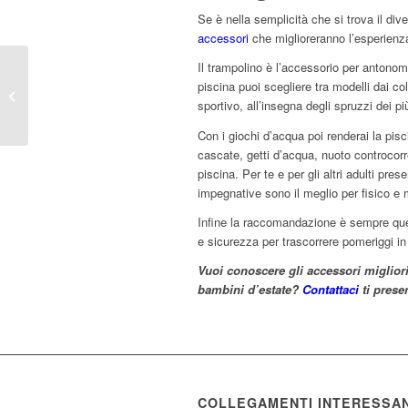
Se è nella semplicità che si trova il div
accessori
che miglioreranno l’esperienz
Il trampolino è l’accessorio per antonom
Ridurre i consumi
piscina puoi scegliere tra modelli dai col
energetici della tua
sportivo, all’insegna degli spruzzi dei più
piscina
Con i giochi d’acqua poi renderai la pisc
cascate, getti d’acqua, nuoto controcor
piscina. Per te e per gli altri adulti pr
impegnative sono il meglio per fisico e
Infine la raccomandazione è sempre quel
e sicurezza per trascorrere pomeriggi in 
Vuoi conoscere gli accessori migliori 
bambini d’estate?
Contattaci
ti prese
COLLEGAMENTI INTERESSAN