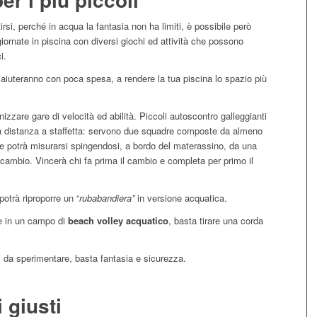
rsi, perché in acqua la fantasia non ha limiti, è possibile però
giornate in piscina con diversi giochi ed attività che possono
i.
ti aiuteranno con poca spesa, a rendere la tua piscina lo spazio più
nizzare gare di velocità ed abilità. Piccoli autoscontro galleggianti
lla distanza a staffetta: servono due squadre composte da almeno
e potrà misurarsi spingendosi, a bordo del materassino, da una
 il cambio. Vincerà chi fa prima il cambio e completa per primo il
potrà riproporre un “
rubabandiera”
in versione acquatica.
re in un campo di
beach volley acquatico
, basta tirare una corda
i da sperimentare, basta fantasia e sicurezza.
 giusti