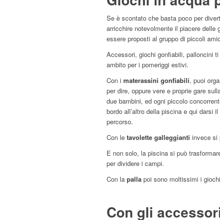
Se è scontato che basta poco per diverti
arricchire notevolmente il piacere delle 
essere proposti al gruppo di piccoli amic
Accessori, giochi gonfiabili, palloncini 
ambito per i pomeriggi estivi.
Con i
materassini gonfiabili
, puoi orga
per dire, oppure vere e proprie gare su
due bambini, ed ogni piccolo concorrent
bordo all’altro della piscina e qui darsi
percorso.
Con le
tavolette galleggianti
invece si 
E non solo, la piscina si può trasforma
per dividere i campi.
Con la
palla
poi sono moltissimi i gioch
Con gli accessori