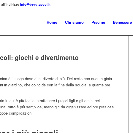
 all‘indirizzo
info@beautypool.it
Home
Chi siamo
Piscine
Benessere
ccoli: giochi e divertimento
cina è il luogo dove ci si diverte di più. Del resto con quanta gioia
ni in giardino, che coincide con la fine della scuola, e quante ore
 in cui è più facile intrattenere i propri figli e gli amici nei
ina: tutto è più semplice, meno giri da organizzare ed ore preziose
roppe complicazioni.
er i più piccoli