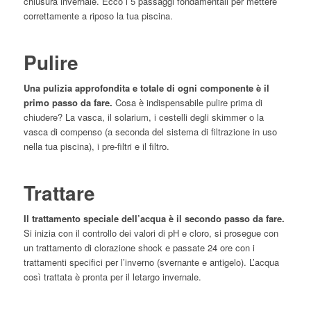
chiusura invernale. Ecco i 5 passaggi fondamentali per mettere
correttamente a riposo la tua piscina.
Pulire
Una pulizia approfondita e totale di ogni componente è il
primo passo da fare.
Cosa è indispensabile pulire prima di
chiudere? La vasca, il solarium, i cestelli degli skimmer o la
vasca di compenso (a seconda del sistema di filtrazione in uso
nella tua piscina), i pre-filtri e il filtro.
Trattare
Il trattamento speciale dell’acqua è il secondo passo da fare.
Si inizia con il controllo dei valori di pH e cloro, si prosegue con
un trattamento di clorazione shock e passate 24 ore con i
trattamenti specifici per l’inverno (svernante e antigelo). L’acqua
così trattata è pronta per il letargo invernale.