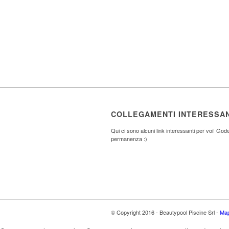
COLLEGAMENTI INTERESSAN
Qui ci sono alcuni link interessanti per voi! Gode
permanenza :)
© Copyright 2016 - Beautypool Piscine Srl -
Map