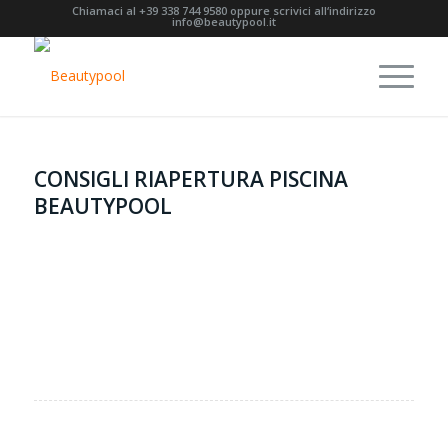
Chiamaci al
+39 338 744 9580
oppure scrivici all‘indirizzo
info@beautypool.it
CONSIGLI RIAPERTURA PISCINA
BEAUTYPOOL