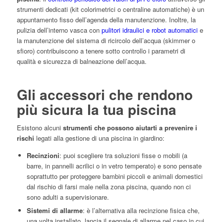
strumenti dedicati (kit colorimetrici o centraline automatiche) è un
appuntamento fisso dell’agenda della manutenzione. Inoltre, la
pulizia dell’interno vasca con
pulitori idraulici e robot automatici
e
la manutenzione del sistema di ricircolo dell’acqua (skimmer o
sfioro) contribuiscono a tenere sotto controllo i parametri di
qualità e sicurezza di balneazione dell’acqua.
Gli accessori che rendono
più sicura la tua piscina
Esistono alcuni
strumenti che possono aiutarti a prevenire i
rischi
legati alla gestione di una piscina in giardino:
Recinzioni
: puoi scegliere tra soluzioni fisse o mobili (a
barre, in pannelli acrilici o in vetro temperato) e sono pensate
soprattutto per proteggere bambini piccoli e animali domestici
dal rischio di farsi male nella zona piscina, quando non ci
sono adulti a supervisionare.
Sistemi di allarme
: è l’alternativa alla recinzione fisica che,
una volta installato, lancia il segnale di allarme nel caso in cui