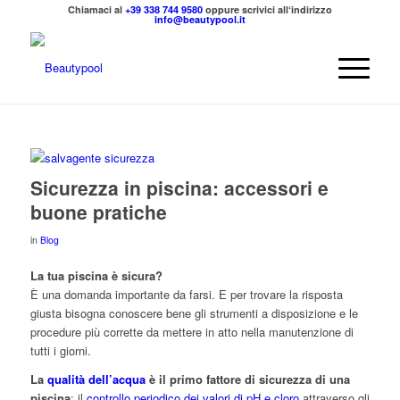
Chiamaci al
+39 338 744 9580
oppure scrivici all‘indirizzo
info@beautypool.it
Sicurezza in piscina: accessori e
buone pratiche
in
Blog
La tua piscina è sicura?
È una domanda importante da farsi. E per trovare la risposta
giusta bisogna conoscere bene gli strumenti a disposizione e le
procedure più corrette da mettere in atto nella manutenzione di
tutti i giorni.
La
qualità dell’acqua
è il primo fattore di sicurezza di una
piscina
: il
controllo periodico dei valori di pH e cloro
attraverso gli